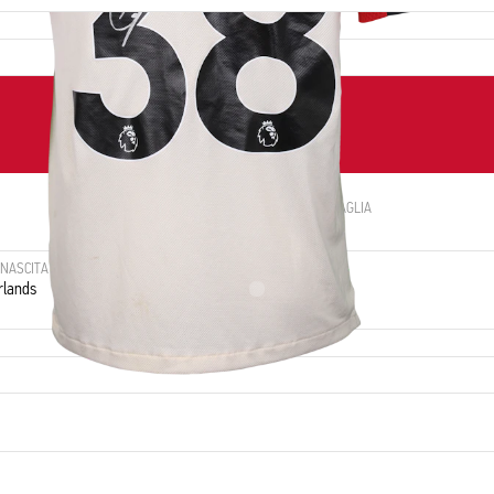
NUMERO
TAGLIA
38
L
 NASCITA
NAZIONALITÀ
rlands
Netherlands