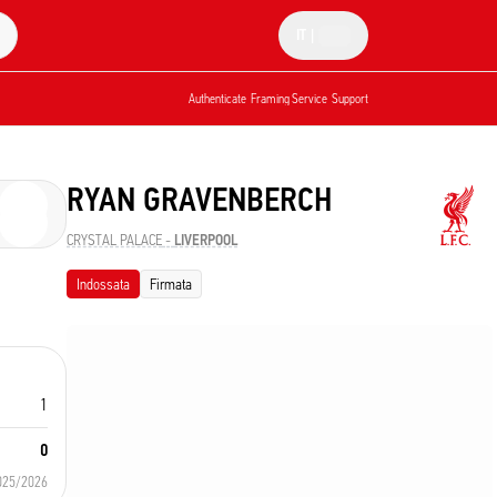
IT
|
Authenticate
Framing Service
Support
RYAN GRAVENBERCH
CRYSTAL PALACE
-
LIVERPOOL
Indossata
Firmata
1
0
025/2026