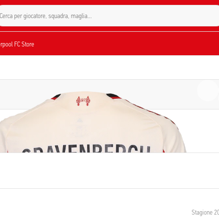
Cerca per giocatore, squadra, maglia...
verpool FC Store
Stagione 2