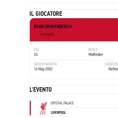
IL GIOCATORE
RYAN GRAVENBERCH
Liverpool
ETÀ
RUOLO
24
Midfielder
DATA DI NASCITA
LUOGO DI
16 May 2002
Nethe
L'EVENTO
CRYSTAL PALACE
LIVERPOOL