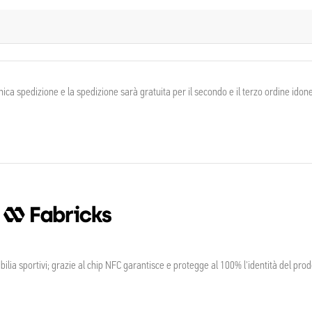
a spedizione e la spedizione sarà gratuita per il secondo e il terzo ordine idonei
ia sportivi; grazie al chip NFC garantisce e protegge al 100% l'identità del prod