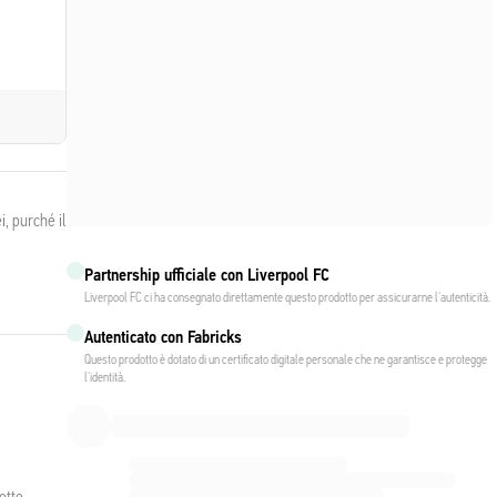
, purché il
Partnership ufficiale con Liverpool FC
Liverpool FC ci ha consegnato direttamente questo prodotto per assicurarne l'autenticità.
Autenticato con Fabricks
Questo prodotto è dotato di un certificato digitale personale che ne garantisce e protegge
l'identità.
otto,