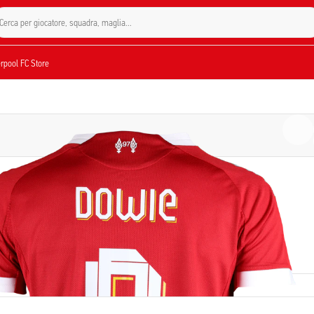
Cerca per giocatore, squadra, maglia...
verpool FC Store
GIOCATORE
Tash Dowie