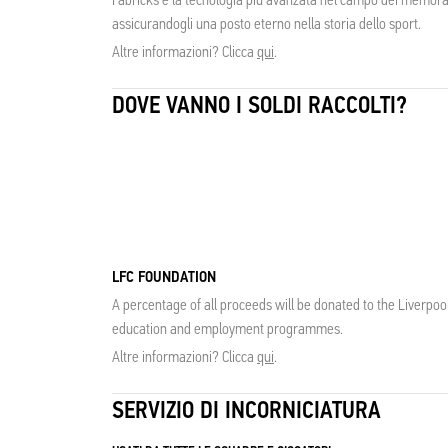
assicurandogli una posto eterno nella storia dello sport.
Altre informazioni? Clicca
qui
.
DOVE VANNO I SOLDI RACCOLTI?
LFC FOUNDATION
A percentage of all proceeds will be donated to the Liverpoo
education and employment programmes.
Altre informazioni? Clicca
qui
.
SERVIZIO DI INCORNICIATURA