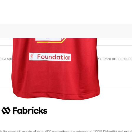
a spedizione e la spedizione sarà gratuita per il secondo e il terzo ordine idonei
ia sportivi; grazie al chip NFC garantisce e protegge al 100% l'identità del prod