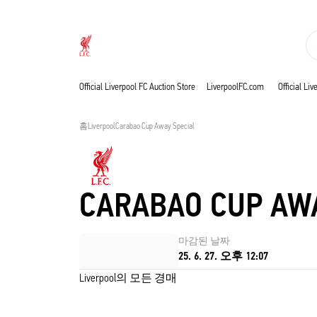
진행 중
Now live
Liverpool
Official Liverpool FC Auction Store
LiverpoolFC.com
Official Li
홈
Liverpool
Carabao Cup Away Special
CARABAO CUP AW
마감된 날짜
25. 6. 27. 오후 12:07
Liverpool의 모든 경매