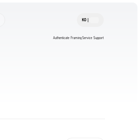
KO
|
Authenticate
Framing Service
Support