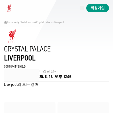
진행 중
회원가입
Now live
Liverpool
홈
Community Shield
Liverpool
Crystal Palace - Liverpool
CRYSTAL PALACE
LIVERPOOL
COMMUNITY SHIELD
마감된 날짜
25. 8. 19. 오후 12:08
Liverpool의 모든 경매