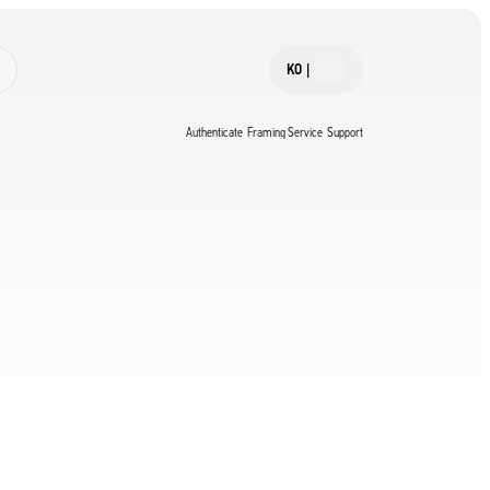
KO
|
Authenticate
Framing Service
Support