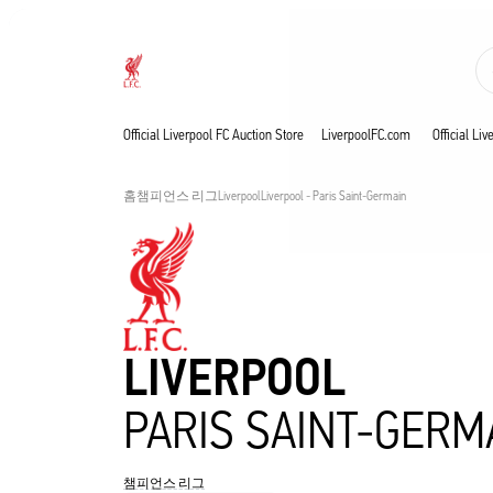
진행 중
Now live
Liverpool
Official Liverpool FC Auction Store
LiverpoolFC.com
Official Li
홈
챔피언스 리그
Liverpool
Liverpool - Paris Saint-Germain
LIVERPOOL
PARIS SAINT-GERM
챔피언스 리그