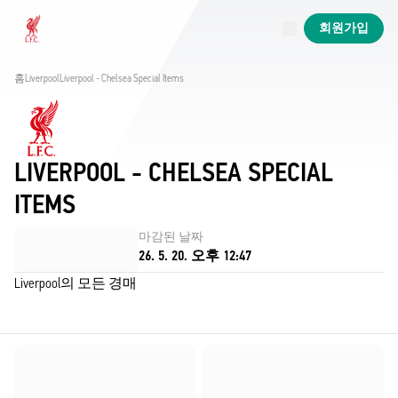
진행 중
회원가입
Now live
Liverpool
홈
Liverpool
Liverpool - Chelsea Special Items
LIVERPOOL - CHELSEA SPECIAL
ITEMS
마감된 날짜
26. 5. 20. 오후 12:47
Liverpool의 모든 경매