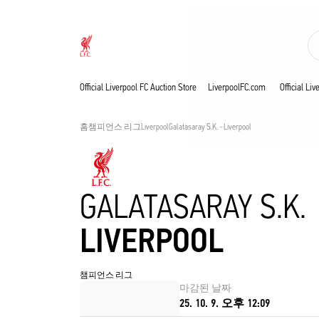
진행 중
Now live
Liverpool
Official Liverpool FC Auction Store
LiverpoolFC.com
Official Li
홈
챔피언스 리그
Liverpool
Galatasaray S.K. - Liverpool
GALATASARAY S.K.
LIVERPOOL
챔피언스 리그
마감된 날짜
25. 10. 9. 오후 12:09