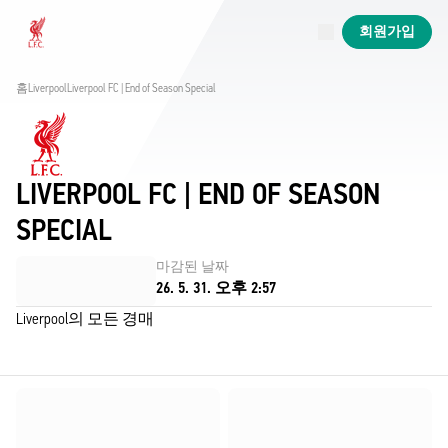
진행 중
회원가입
Now live
Liverpool
홈
Liverpool
Liverpool FC | End of Season Special
LIVERPOOL FC | END OF SEASON
SPECIAL
마감된 날짜
26. 5. 31. 오후 2:57
Liverpool의 모든 경매