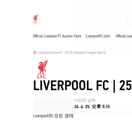
진행 중
Now live
Liverpool
Official Liverpool FC Auction Store
LiverpoolFC.com
Official Li
홈
Liverpool
Liverpool FC | 25/26 Champions League Special
LIVERPOOL FC | 
마감된 날짜
26. 6. 25. 오후 5:15
Liverpool의 모든 경매