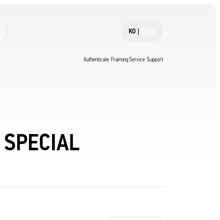
KO
|
Authenticate
Framing Service
Support
 SPECIAL