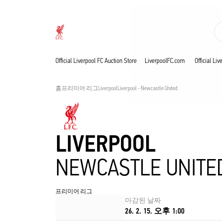
진행 중
Now live
Liverpool
Official Liverpool FC Auction Store
LiverpoolFC.com
Official Li
홈
프리미어 리그
Liverpool
Liverpool - Newcastle United
LIVERPOOL
NEWCASTLE UNITE
프리미어 리그
마감된 날짜
26. 2. 15. 오후 1:00