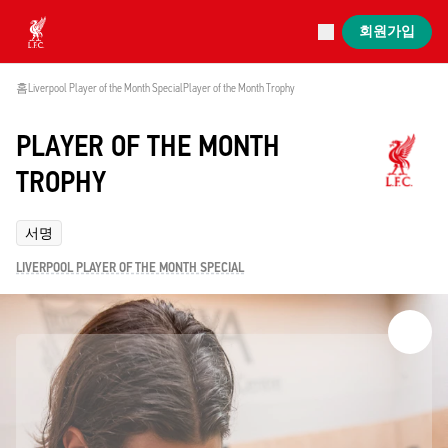
진행 중
회원가입
Now live
Liverpool
홈
Liverpool Player of the Month Special
Player of the Month Trophy
PLAYER OF THE MONTH
TROPHY
서명
LIVERPOOL PLAYER OF THE MONTH SPECIAL