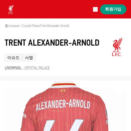
진행 중
회원가입
Now live
Liverpool
홈
Liverpool - Crystal Palace
Trent Alexander-Arnold 
TRENT ALEXANDER-ARNOLD
이슈드
서명
LIVERPOOL
-
CRYSTAL PALACE