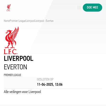
Nu live
DOE MEE
Now live
Liverpool
Home
Premier League
Liverpool
Liverpool - Everton
LIVERPOOL
EVERTON
PREMIER LEAGUE
GESLOTEN OP
11-04-2025, 12:06
Alle veilingen voor Liverpool