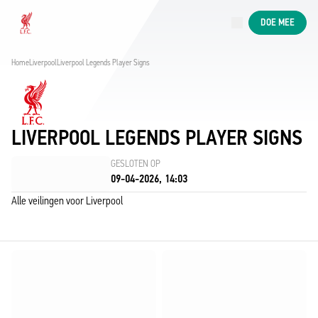
Nu live
DOE MEE
Now live
Liverpool
Home
Liverpool
Liverpool Legends Player Signs
LIVERPOOL LEGENDS PLAYER SIGNS
GESLOTEN OP
09-04-2026, 14:03
Alle veilingen voor Liverpool