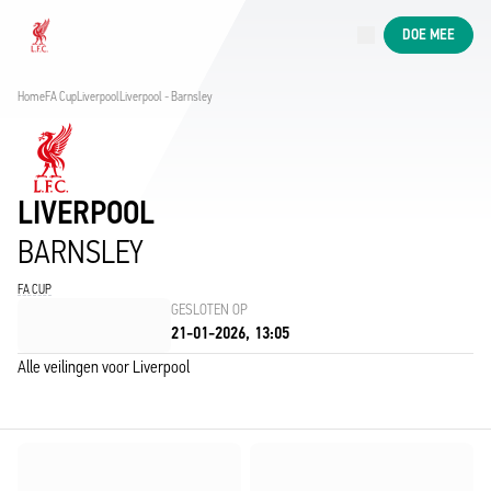
Nu live
DOE MEE
Now live
Liverpool
Home
FA Cup
Liverpool
Liverpool - Barnsley
LIVERPOOL
BARNSLEY
FA CUP
GESLOTEN OP
21-01-2026, 13:05
Alle veilingen voor Liverpool