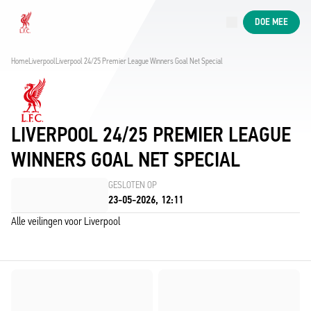
Nu live
DOE MEE
Now live
Liverpool
Home
Liverpool
Liverpool 24/25 Premier League Winners Goal Net Special
LIVERPOOL 24/25 PREMIER LEAGUE
WINNERS GOAL NET SPECIAL
GESLOTEN OP
23-05-2026, 12:11
Alle veilingen voor Liverpool