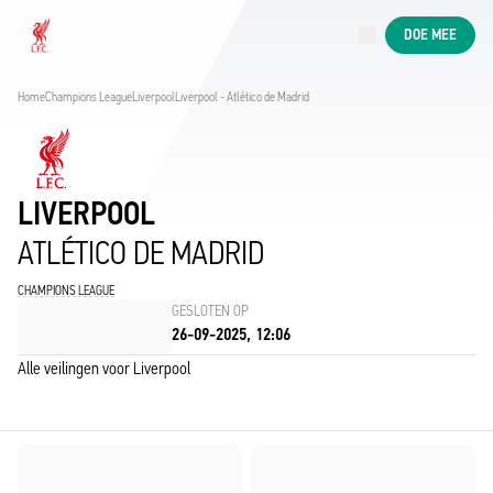
Nu live
DOE MEE
Now live
Liverpool
Home
Champions League
Liverpool
Liverpool - Atlético de Madrid
LIVERPOOL
ATLÉTICO DE MADRID
CHAMPIONS LEAGUE
GESLOTEN OP
26-09-2025, 12:06
Alle veilingen voor Liverpool