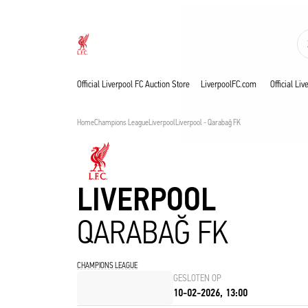
Nu live
Now live
Liverpool
Official Liverpool FC Auction Store
LiverpoolFC.com
Official Li
Home
Champions League
Liverpool
Liverpool - Qarabağ FK
LIVERPOOL
QARABAĞ FK
CHAMPIONS LEAGUE
GESLOTEN OP
10-02-2026, 13:00