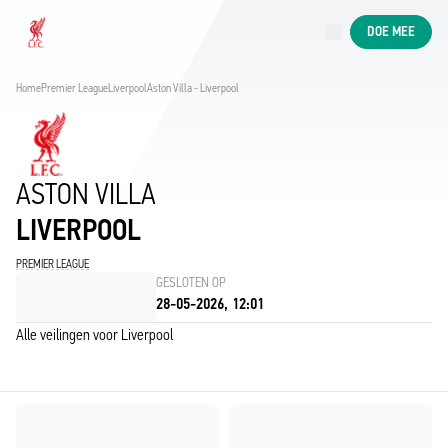
Nu live
DOE MEE
Now live
Liverpool
Home
Premier League
Liverpool
Aston Villa - Liverpool
ASTON VILLA
LIVERPOOL
PREMIER LEAGUE
GESLOTEN OP
28-05-2026, 12:01
Alle veilingen voor Liverpool