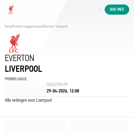
Nu live
DOE MEE
Now live
Liverpool
Home
Premier League
Liverpool
Everton - Liverpool
EVERTON
LIVERPOOL
PREMIER LEAGUE
GESLOTEN OP
29-04-2026, 12:08
Alle veilingen voor Liverpool