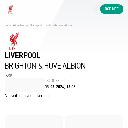
Nu live
DOE MEE
Now live
Liverpool
Home
FA Cup
Liverpool
Liverpool - Brighton & Hove Albion
LIVERPOOL
BRIGHTON & HOVE ALBION
FA CUP
GESLOTEN OP
03-03-2026, 13:05
Alle veilingen voor Liverpool