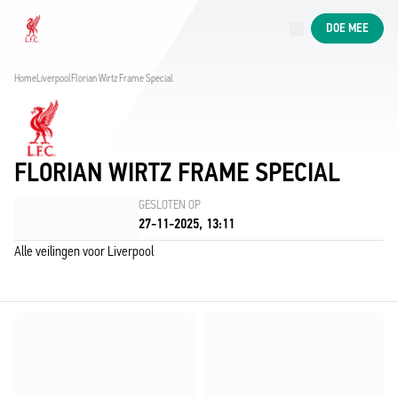
Nu live
DOE MEE
Now live
Liverpool
Home
Liverpool
Florian Wirtz Frame Special
FLORIAN WIRTZ FRAME SPECIAL
GESLOTEN OP
27-11-2025, 13:11
Alle veilingen voor Liverpool