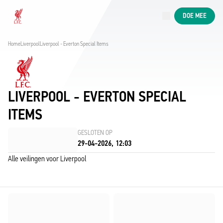
Nu live
DOE MEE
Now live
Liverpool
Home
Liverpool
Liverpool - Everton Special Items
LIVERPOOL - EVERTON SPECIAL
ITEMS
GESLOTEN OP
29-04-2026, 12:03
Alle veilingen voor Liverpool