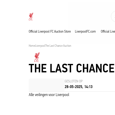
Nu live
Now live
Liverpool
Official Liverpool FC Auction Store
LiverpoolFC.com
Official Li
Home
Liverpool
The Last Chance Auction
THE LAST CHANCE
GESLOTEN OP
28-05-2025, 14:13
Alle veilingen voor Liverpool