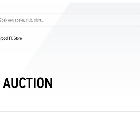
Zoek een speler, club, shirt...
verpool FC Store
 AUCTION