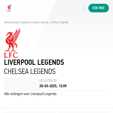
Nu live
DOE MEE
Now live
Liverpool
Home
Liverpool Legends
Liverpool Legends - Chelsea Legends
LIVERPOOL LEGENDS
CHELSEA LEGENDS
GESLOTEN OP
28-03-2025, 13:09
Alle veilingen voor Liverpool Legends