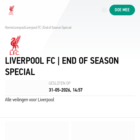
Nu live
DOE MEE
Now live
Liverpool
Home
Liverpool
Liverpool FC | End of Season Special
LIVERPOOL FC | END OF SEASON
SPECIAL
GESLOTEN OP
31-05-2026, 14:57
Alle veilingen voor Liverpool