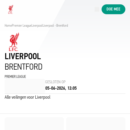
Nu live
DOE MEE
Now live
Liverpool
Home
Premier League
Liverpool
Liverpool - Brentford
LIVERPOOL
BRENTFORD
PREMIER LEAGUE
GESLOTEN OP
05-06-2026, 12:05
Alle veilingen voor Liverpool