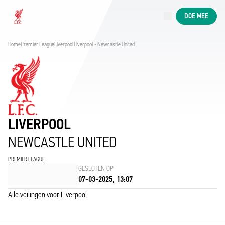
Nu live
DOE MEE
Now live
Liverpool
Home
Premier League
Liverpool
Liverpool - Newcastle United
LIVERPOOL
NEWCASTLE UNITED
PREMIER LEAGUE
GESLOTEN OP
07-03-2025, 13:07
Alle veilingen voor Liverpool