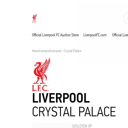
Nu live
Now live
Liverpool
Official Liverpool FC Auction Store
LiverpoolFC.com
Official Li
Home
Liverpool
Liverpool - Crystal Palace
LIVERPOOL
CRYSTAL PALACE
GESLOTEN OP