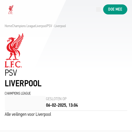
Nu live
DOE MEE
Now live
Liverpool
Home
Champions League
Liverpool
PSV - Liverpool
PSV
LIVERPOOL
CHAMPIONS LEAGUE
GESLOTEN OP
06-02-2025, 13:04
Alle veilingen voor Liverpool