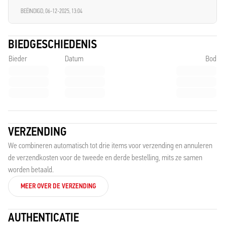
BEËINDIGD,
06-12-2025, 13:04
BIEDGESCHIEDENIS
Bieder
Datum
Bod
VERZENDING
We combineren automatisch tot drie items voor verzending en annuleren
de verzendkosten voor de tweede en derde bestelling, mits ze samen
worden betaald.
MEER OVER DE VERZENDING
AUTHENTICATIE