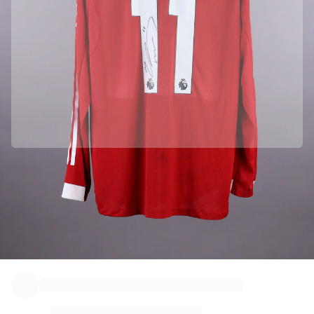
Officiële samenwerking met Liverpool FC
We hebben dit product rechtstreeks bij Liverpool FC opgehaald om de echtheid ervan te
garanderen.
Geverifieerd door Fabricks
Dit Product wordt geleverd met een persoonlijk digitaal certificaat dat de identiteit waarborgt en
beschermt.