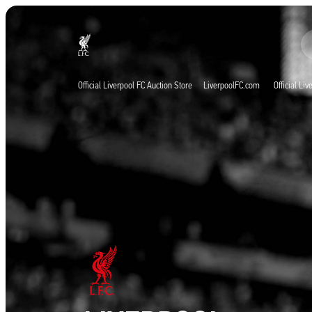
Agora ao vivo
Now live
Liverpool
Official Liverpool FC Auction Store
LiverpoolFC.com
Official Li