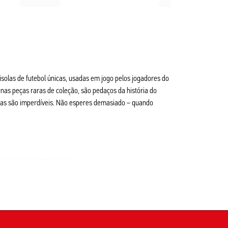
solas de futebol únicas, usadas em jogo pelos jogadores do
nas peças raras de coleção, são pedaços da história do
ivas são imperdíveis. Não esperes demasiado – quando
incipais características:
na cada camisola ainda mais única!