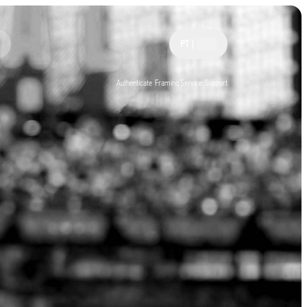
PT
|
Authenticate
Framing Service
Support