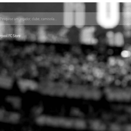
Pesquise um jogador, clube, camisola...
verpool FC Store