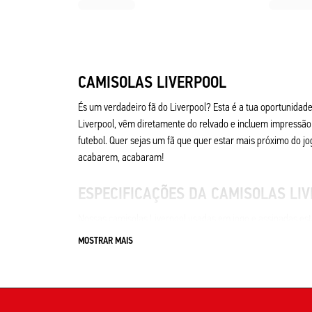
CAMISOLAS LIVERPOOL
És um verdadeiro fã do Liverpool? Esta é a tua oportunidad
Liverpool, vêm diretamente do relvado e incluem impressão 
futebol. Quer sejas um fã que quer estar mais próximo do 
acabarem, acabaram!
ESPECIFICAÇÕES DA CAMISOLAS LI
Nossas camisolas Liverpool usadas em jogo e assinadas est
100% autênticas — Usadas em partida oficial
MOSTRAR MAIS
Versão premium do jogador
Inclui certificado de autenticidade
Nota: Como essas camisolas foram usadas durante uma part