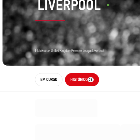
LIVERPOOL
Início
Soccer
United Kingdom
Premier League
Liverpool
EM CURSO
HISTÓRICO
76