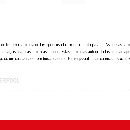
e de ter uma camisola do Liverpool usada em jogo e autografada! As nossas cami
oficial, assinaturas e marcas do jogo. Estas camisolas autografadas não são ape
jogo ou um colecionador em busca daquele item especial, estas camisolas exclus
VERPOOL
ão disponíveis em vários tamanhos, dependendo dos jogadores que as usaram. Pr
ida, podem apresentar sinais de uso, como manchas de lama ou grama. Isso tor