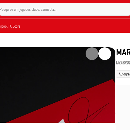
Pesquise um jogador, clube, camisola...
verpool FC Store
MAR
LIVERPO
Autogra