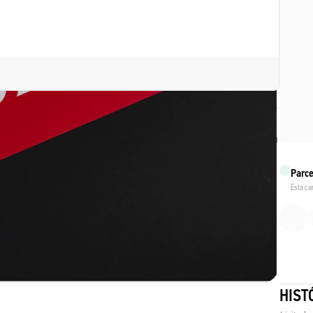
vio e dispensaremos a taxa de envio da segunda e terceira encomenda
Parce
Esta ca
HIST