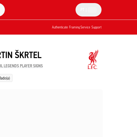
PT
|
Authenticate
Framing Service
Support
TIN ŠKRTEL
OL LEGENDS PLAYER SIGNS
fado(a)