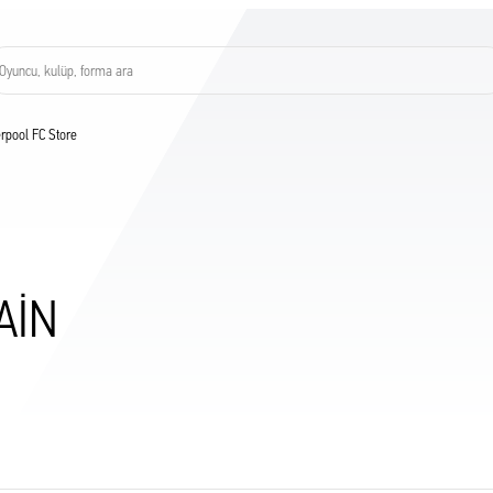
Oyuncu, kulüp, forma ara
verpool FC Store
AIN