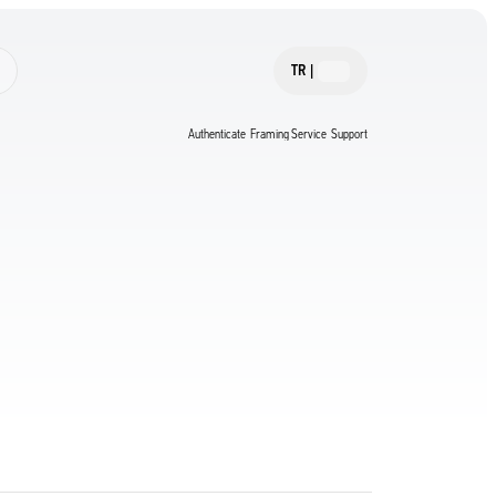
TR
|
Authenticate
Framing Service
Support