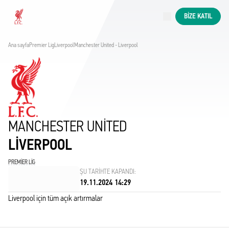
Şu anda devam edenler
BIZE KATIL
Now live
Liverpool
Ana sayfa
Premier Lig
Liverpool
Manchester United - Liverpool
MANCHESTER UNITED
LIVERPOOL
PREMIER LIG
ŞU TARIHTE KAPANDI:
19.11.2024 14:29
Liverpool için tüm açık artırmalar