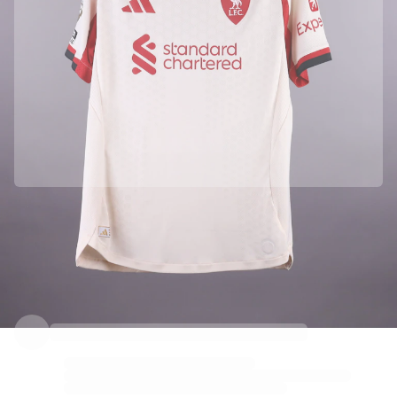
Liverpool FC ile resmi ortaklık
Bu ürünün orijinal olduğundan emin olmak için doğrudan Liverpool FC takımından temin ettik.
Orijinalliği Fabricks ile doğrulandı
Bu ürün, kimliğini garanti altına alan ve koruyan kişisel bir dijital sertifika ile birlikte gelir.