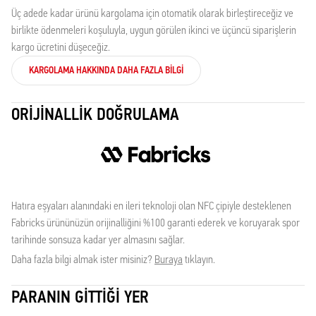
Üç adede kadar ürünü kargolama için otomatik olarak birleştireceğiz ve
birlikte ödenmeleri koşuluyla, uygun görülen ikinci ve üçüncü siparişlerin
kargo ücretini düşeceğiz.
KARGOLAMA HAKKINDA DAHA FAZLA BILGI
ORIJINALLIK DOĞRULAMA
Hatıra eşyaları alanındaki en ileri teknoloji olan NFC çipiyle desteklenen
Fabricks ürününüzün orijinalliğini %100 garanti ederek ve koruyarak spor
tarihinde sonsuza kadar yer almasını sağlar.
Daha fazla bilgi almak ister misiniz?
Buraya
tıklayın.
PARANIN GITTIĞI YER