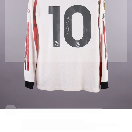
Liverpool FC ile resmi ortaklık
Bu ürünün orijinal olduğundan emin olmak için doğrudan Liverpool FC takımından temin ettik.
Orijinalliği Fabricks ile doğrulandı
Bu ürün, kimliğini garanti altına alan ve koruyan kişisel bir dijital sertifika ile birlikte gelir.