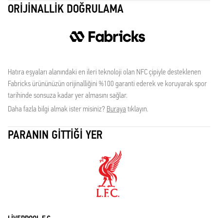
ORIJINALLIK DOĞRULAMA
Hatıra eşyaları alanındaki en ileri teknoloji olan NFC çipiyle desteklenen
Fabricks ürününüzün orijinalliğini %100 garanti ederek ve koruyarak spor
tarihinde sonsuza kadar yer almasını sağlar.
Daha fazla bilgi almak ister misiniz?
Buraya
tıklayın.
PARANIN GITTIĞI YER