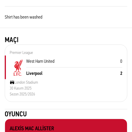
Shirt has been washed
MAÇI
Premier League
West Ham United
0
Liverpool
2
London Stadium
30 Kasım 2025
Sezon 2025/2026
OYUNCU
ALEXIS MAC ALLISTER