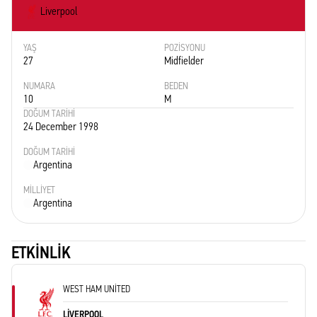
Liverpool
YAŞ
POZISYONU
27
Midfielder
NUMARA
BEDEN
10
M
DOĞUM TARIHI
24 December 1998
DOĞUM TARIHI
Argentina
MILLIYET
Argentina
ETKINLIK
WEST HAM UNITED
LIVERPOOL