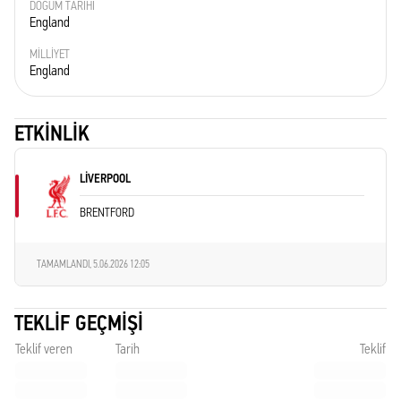
DOĞUM TARIHI
England
MILLIYET
England
ETKINLIK
LIVERPOOL
BRENTFORD
TAMAMLANDI,
5.06.2026 12:05
TEKLIF GEÇMIŞI
Teklif veren
Tarih
Teklif