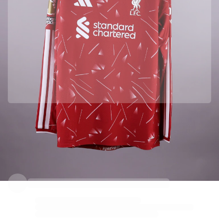
Liverpool FC ile resmi ortaklık
Bu ürünün orijinal olduğundan emin olmak için doğrudan Liverpool FC takımından temin ettik.
Orijinalliği Fabricks ile doğrulandı
Bu ürün, kimliğini garanti altına alan ve koruyan kişisel bir dijital sertifika ile birlikte gelir.