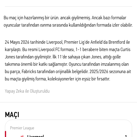
Bu maç için hazırlanmış bir ürün. ancak giyilmemiş. Ancak bazı formalar
oyuncular tarafından ısınma sırasında kullanıldığından formada izler olabilir.
24 Mayıs 2026 tarihinde Liverpool, Premier Lig'de Anfield'da Brentford ile
karşılaştı. Bu resmi Liverpool FC forması, 1-1 berabere biten maçta Curtis
Jones tarafından giyilmiştir. İlk 11'de sahaya çıkan Jones, attığı golle
takımına önemli bir katkı sağlamıştır. Oyuncu tarafından imzalanmış olan
bu parça, Fabricks tarafından orijinallik belgelidir. 2025/2026 sezonuna ait
bu maçta giyilmiş forma, koleksiyonerler için eşsiz bir fırsattır.
Yapay Zeka ile Oluşturuldu
MAÇI
Premier League
Liverpool
1