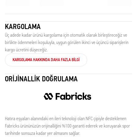
KARGOLAMA
Üç adede kadar ürünü kargolama için otomatik olarak birleştireceğiz ve
birlikte ödenmeleri koşuluyla, uygun görülen ikinci ve üçüncü siparişlerin
kargo ücretini düşeceğiz.
KARGOLAMA HAKKINDA DAHA FAZLA BILGI
ORIJINALLIK DOĞRULAMA
Hatıra eşyaları alanındaki en ileri teknoloji olan NFC çipiyle desteklenen
Fabricks ürününüzün orijinalliğini %100 garanti ederek ve koruyarak spor
tarihinde sonsuza kadar yer almasını sağlar.