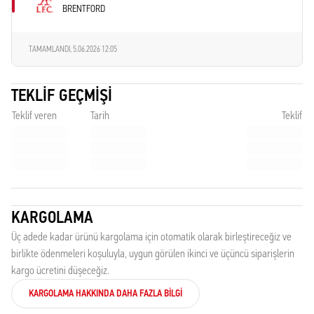
BRENTFORD
TAMAMLANDI,
5.06.2026 12:05
TEKLIF GEÇMIŞI
Teklif veren
Tarih
Teklif
KARGOLAMA
Üç adede kadar ürünü kargolama için otomatik olarak birleştireceğiz ve
birlikte ödenmeleri koşuluyla, uygun görülen ikinci ve üçüncü siparişlerin
kargo ücretini düşeceğiz.
KARGOLAMA HAKKINDA DAHA FAZLA BILGI