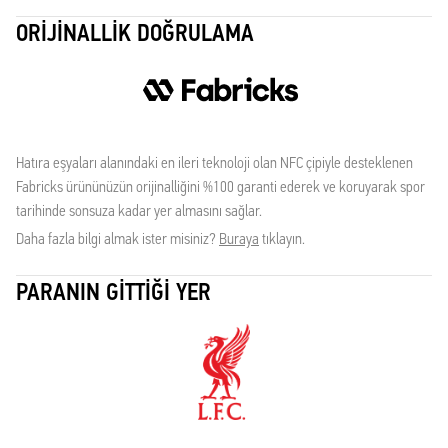
ORIJINALLIK DOĞRULAMA
Hatıra eşyaları alanındaki en ileri teknoloji olan NFC çipiyle desteklenen
Fabricks ürününüzün orijinalliğini %100 garanti ederek ve koruyarak spor
tarihinde sonsuza kadar yer almasını sağlar.
Daha fazla bilgi almak ister misiniz?
Buraya
tıklayın.
PARANIN GITTIĞI YER