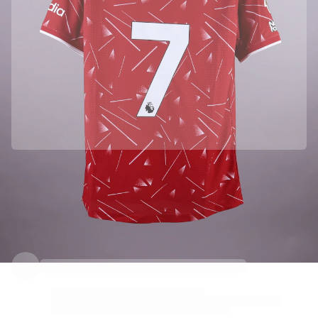
Liverpool FC ile resmi ortaklık
Bu ürünün orijinal olduğundan emin olmak için doğrudan Liverpool FC takımından temin ettik.
Orijinalliği Fabricks ile doğrulandı
Bu ürün, kimliğini garanti altına alan ve koruyan kişisel bir dijital sertifika ile birlikte gelir.