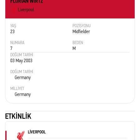
FLORIAN WIRTZ
Liverpool
YAŞ
POZISYONU
23
Midfielder
NUMARA
BEDEN
7
M
DOĞUM TARIHI
03 May 2003
DOĞUM TARIHI
Germany
MILLIYET
Germany
ETKINLIK
LIVERPOOL