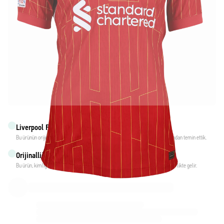
Liverpool FC ile resmi ortaklık
Bu ürünün orijinal olduğundan emin olmak için doğrudan Liverpool FC takımından temin ettik.
Orijinalliği Fabricks ile doğrulandı
Bu ürün, kimliğini garanti altına alan ve koruyan kişisel bir dijital sertifika ile birlikte gelir.