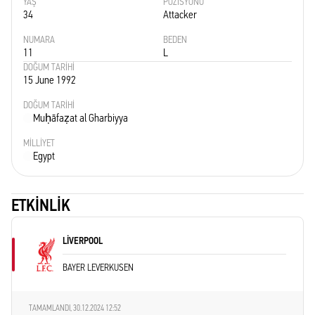
YAŞ
POZISYONU
34
Attacker
NUMARA
BEDEN
11
L
DOĞUM TARIHI
15 June 1992
DOĞUM TARIHI
Muḥāfaẓat al Gharbiyya
MILLIYET
Egypt
ETKINLIK
LIVERPOOL
BAYER LEVERKUSEN
TAMAMLANDI,
30.12.2024 12:52