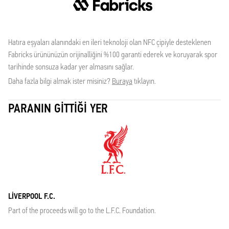
Hatıra eşyaları alanındaki en ileri teknoloji olan NFC çipiyle desteklenen
Fabricks ürününüzün orijinalliğini %100 garanti ederek ve koruyarak spor
tarihinde sonsuza kadar yer almasını sağlar.
Daha fazla bilgi almak ister misiniz?
Buraya
tıklayın.
PARANIN GITTIĞI YER
LIVERPOOL F.C.
Part of the proceeds will go to the L.F.C. Foundation.