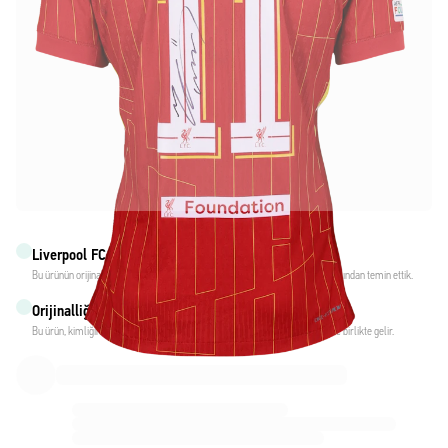
Liverpool FC ile resmi ortaklık
Bu ürünün orijinal olduğundan emin olmak için doğrudan Liverpool FC takımından temin ettik.
Orijinalliği Fabricks ile doğrulandı
Bu ürün, kimliğini garanti altına alan ve koruyan kişisel bir dijital sertifika ile birlikte gelir.