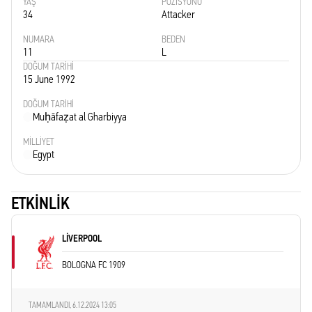
YAŞ
POZISYONU
34
Attacker
NUMARA
BEDEN
11
L
DOĞUM TARIHI
15 June 1992
DOĞUM TARIHI
Muḥāfaẓat al Gharbiyya
MILLIYET
Egypt
ETKINLIK
LIVERPOOL
BOLOGNA FC 1909
TAMAMLANDI,
6.12.2024 13:05