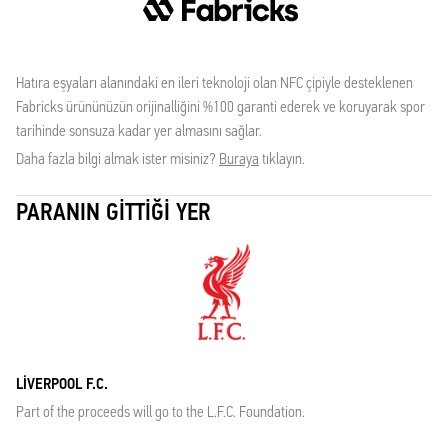
Hatıra eşyaları alanındaki en ileri teknoloji olan NFC çipiyle desteklenen
Fabricks ürününüzün orijinalliğini %100 garanti ederek ve koruyarak spor
tarihinde sonsuza kadar yer almasını sağlar.
Daha fazla bilgi almak ister misiniz?
Buraya
tıklayın.
PARANIN GITTIĞI YER
LIVERPOOL F.C.
Part of the proceeds will go to the L.F.C. Foundation.