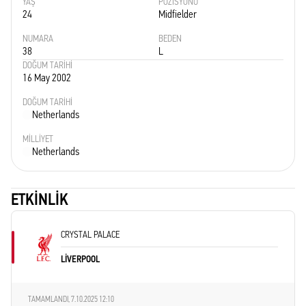
YAŞ
POZISYONU
24
Midfielder
NUMARA
BEDEN
38
L
DOĞUM TARIHI
16 May 2002
DOĞUM TARIHI
Netherlands
MILLIYET
Netherlands
ETKINLIK
CRYSTAL PALACE
LIVERPOOL
TAMAMLANDI,
7.10.2025 12:10