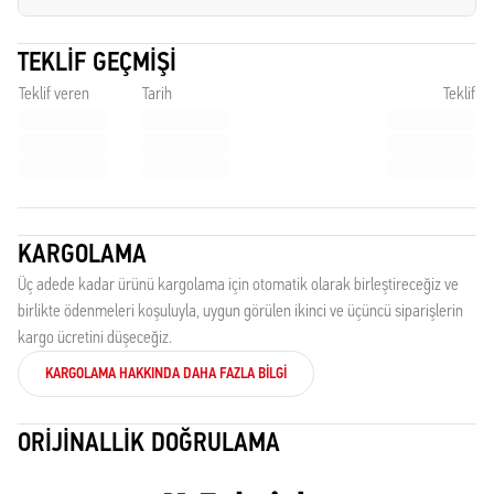
TEKLIF GEÇMIŞI
Teklif veren
Tarih
Teklif
KARGOLAMA
Üç adede kadar ürünü kargolama için otomatik olarak birleştireceğiz ve
birlikte ödenmeleri koşuluyla, uygun görülen ikinci ve üçüncü siparişlerin
kargo ücretini düşeceğiz.
KARGOLAMA HAKKINDA DAHA FAZLA BILGI
ORIJINALLIK DOĞRULAMA