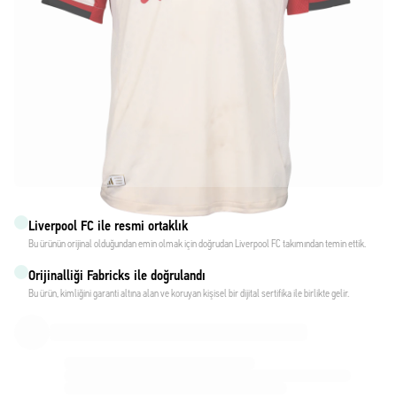
Liverpool FC ile resmi ortaklık
Bu ürünün orijinal olduğundan emin olmak için doğrudan Liverpool FC takımından temin ettik.
Orijinalliği Fabricks ile doğrulandı
Bu ürün, kimliğini garanti altına alan ve koruyan kişisel bir dijital sertifika ile birlikte gelir.