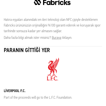
Hatıra eşyaları alanındaki en ileri teknoloji olan NFC çipiyle desteklenen
Fabricks ürününüzün orijinalliğini %100 garanti ederek ve koruyarak spor
tarihinde sonsuza kadar yer almasını sağlar.
Daha fazla bilgi almak ister misiniz?
Buraya
tıklayın.
PARANIN GITTIĞI YER
LIVERPOOL F.C.
Part of the proceeds will go to the L.F.C. Foundation.