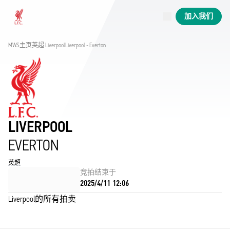
已上线场次
加入我们
Now live
Liverpool
MWS主页
英超 
Liverpool
Liverpool - Everton
LIVERPOOL
EVERTON
英超
竞拍结束于
2025/4/11 12:06
Liverpool的所有拍卖