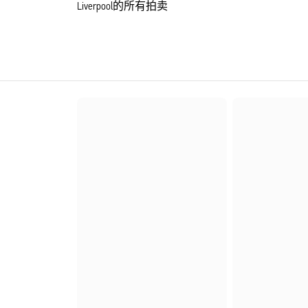
Liverpool的所有拍卖