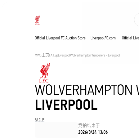
已上线场次
Now live
Liverpool
Official Liverpool FC Auction Store
LiverpoolFC.com
Official Li
MWS主页
FA Cup
Liverpool
Wolverhampton Wanderers - Liverpool
WOLVERHAMPTON 
LIVERPOOL
FA CUP
竞拍结束于
2026/3/24 13:06