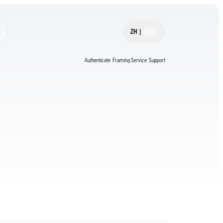
ZH
|
Authenticate
Framing Service
Support