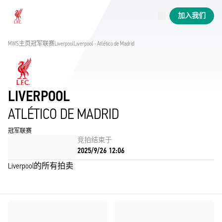
已上线场次
加入我们
Now live
Liverpool
MWS主页
冠军联赛
Liverpool
Liverpool - Atlético de Madrid
LIVERPOOL
ATLÉTICO DE MADRID
冠军联赛
竞拍结束于
2025/9/26 12:06
Liverpool的所有拍卖