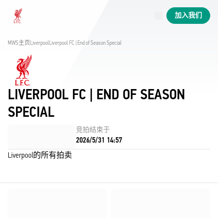
已上线场次
加入我们
Now live
Liverpool
MWS主页
Liverpool
Liverpool FC | End of Season Special
LIVERPOOL FC | END OF SEASON
SPECIAL
竞拍结束于
2026/5/31 14:57
Liverpool的所有拍卖