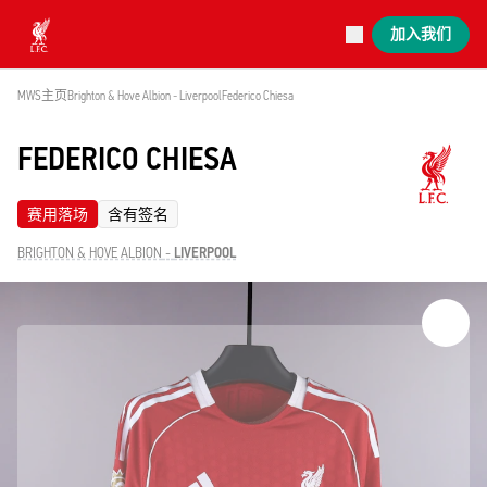
已上线场次
加入我们
Now live
Liverpool
MWS主页
Brighton & Hove Albion - Liverpool
Federico Chiesa
FEDERICO CHIESA
赛用落场
含有签名
BRIGHTON & HOVE ALBION
-
LIVERPOOL