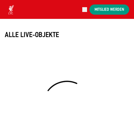
Jetzt live
MITGLIED WERDEN
Now live
Liverpool
ALLE LIVE-OBJEKTE