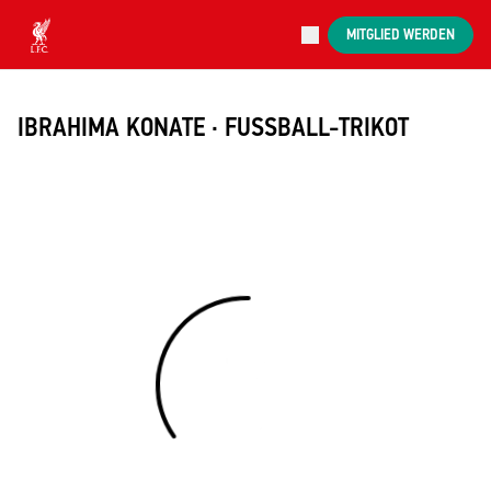
Jetzt live
MITGLIED WERDEN
Now live
Liverpool
IBRAHIMA KONATE · FUSSBALL-TRIKOT